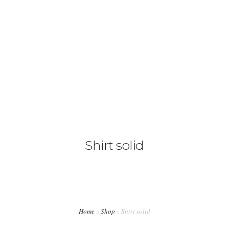
020 3667 2621
hello@architecte.co.uk
HOME
ABOUT US
SERVICES
OUR FEES
Shirt solid
CONTACT US
BLOG
Home
Shop
Shirt solid