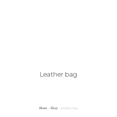
020 3667 2621
hello@architecte.co.uk
HOME
ABOUT US
SERVICES
OUR FEES
Leather bag
CONTACT US
BLOG
Home
Shop
Leather bag